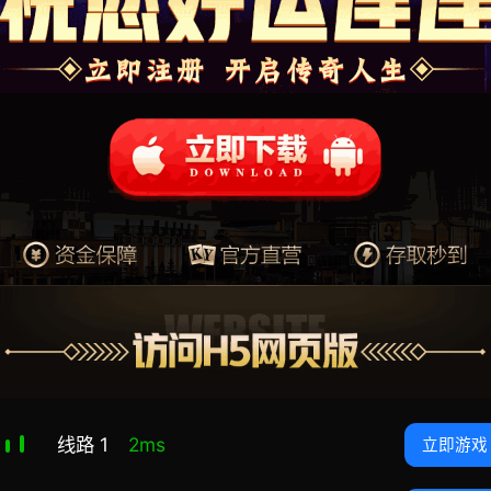
线路
1
2ms
立即游戏